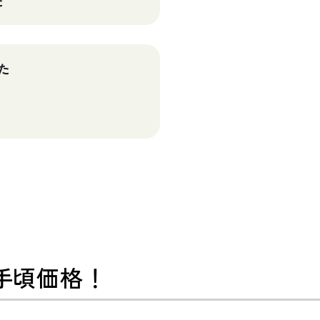
た
た
お手頃価格！